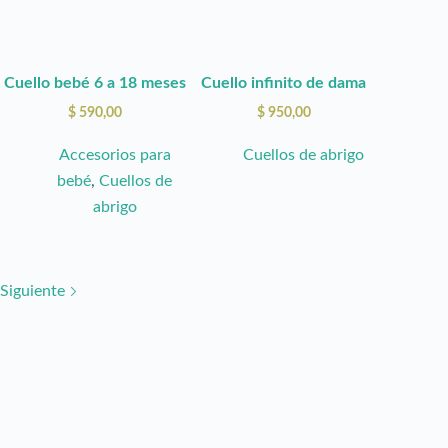
se
se
pueden
pueden
elegir
elegir
Cuello bebé 6 a 18 meses
Cuello infinito de dama
en
en
$
590,00
$
950,00
la
la
página
página
Accesorios para
Cuellos de abrigo
de
de
bebé
,
Cuellos de
producto
producto
abrigo
Siguiente