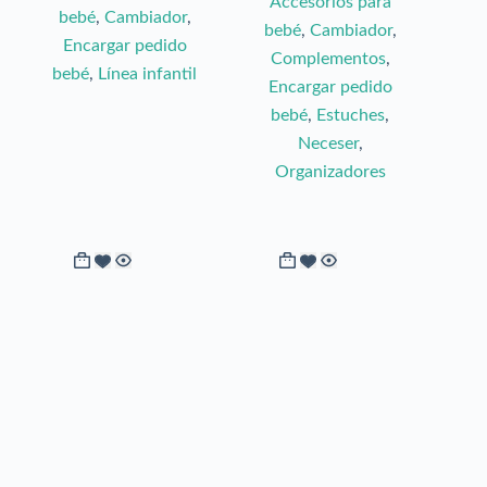
Accesorios para
bebé
,
Cambiador
,
bebé
,
Cambiador
,
Encargar pedido
Complementos
,
bebé
,
Línea infantil
Encargar pedido
bebé
,
Estuches
,
Neceser
,
Organizadores
Este
Este
producto
producto
tiene
tiene
múltiples
múltiples
variantes.
variantes.
Las
Las
opciones
opciones
se
se