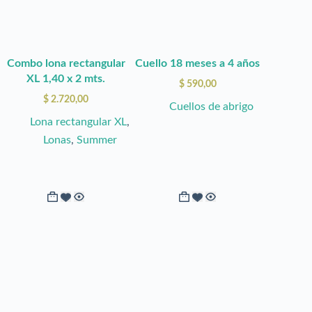
se
se
pueden
pueden
elegir
elegir
Combo lona rectangular
Cuello 18 meses a 4 años
en
en
XL 1,40 x 2 mts.
$
590,00
la
la
$
2.720,00
Cuellos de abrigo
página
página
Lona rectangular XL
,
de
de
Lonas
,
Summer
producto
producto
Este
Este
producto
producto
tiene
tiene
múltiples
múltiples
variantes.
variantes.
Las
Las
opciones
opciones