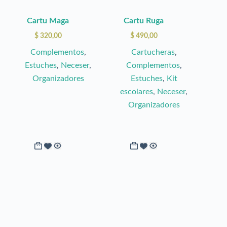
pueden
pueden
elegir
elegir
Cartu Maga
Cartu Ruga
en
en
$
320,00
$
490,00
la
la
Complementos
,
Cartucheras
,
página
página
Estuches
,
Neceser
,
Complementos
,
de
de
Organizadores
Estuches
,
Kit
producto
producto
escolares
,
Neceser
,
Organizadores
Este
Este
producto
producto
tiene
tiene
múltiples
múltiples
variantes.
variantes.
Las
Las
opciones
opciones