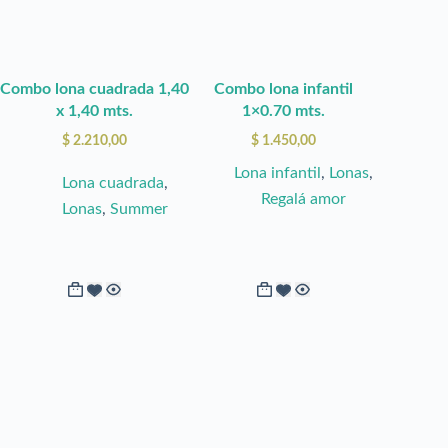
se
se
pueden
pueden
elegir
elegir
Combo lona cuadrada 1,40
Combo lona infantil
en
en
x 1,40 mts.
1×0.70 mts.
la
la
$
2.210,00
$
1.450,00
página
página
Lona infantil
,
Lonas
,
de
de
Lona cuadrada
,
Regalá amor
producto
producto
Lonas
,
Summer
Este
Este
producto
producto
tiene
tiene
múltiples
múltiples
variantes.
variantes.
Las
Las
opciones
opciones