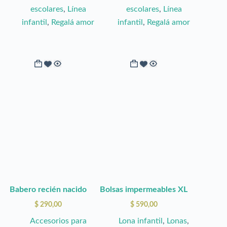
escolares
,
Línea
escolares
,
Línea
infantil
,
Regalá amor
infantil
,
Regalá amor
Este
producto
tiene
múltiples
variantes.
Las
opciones
se
pueden
elegir
Babero recién nacido
Bolsas impermeables XL
en
$
290,00
$
590,00
la
Accesorios para
Lona infantil
,
Lonas
,
página