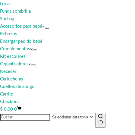
Lonas
Funda sombrilla
Sunbag
Accesorios para bebé
Rebozos
Encargar pedido bebé
Complementos
Kit escolares
Organizadores
Neceser
Cartucheras
Cuellos de abrigo
Carrito
Checkout
Carro
$
0,00
0
de
compra
Sin