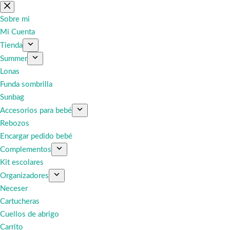
Saltar
al
Sobre mi
contenido
Mi Cuenta
Tienda
Summer
Lonas
Funda sombrilla
Sunbag
Accesorios para bebé
Rebozos
Encargar pedido bebé
Complementos
Kit escolares
Organizadores
Neceser
Cartucheras
Cuellos de abrigo
Carrito