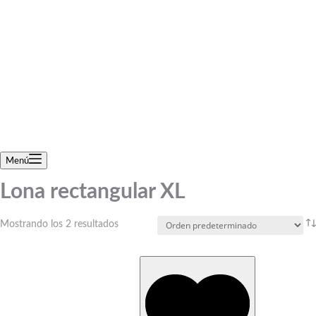
resultados
Menú
Lona rectangular XL
Mostrando los 2 resultados
Este
producto
tiene