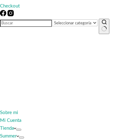
Checkout
Sin
resultados
Sobre mi
Mi Cuenta
Tienda
Summer