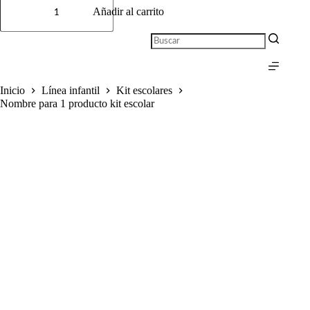
para
Añadir al carrito
1
producto
kit
Sin
escolar
resultados
cantidad
Inicio
Línea infantil
Kit escolares
Nombre para 1 producto kit escolar