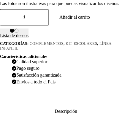
Las fotos son ilustrativas para que puedas visualizar los diseños.
Nombre
para
Añadir al carrito
1
producto
kit
Lista de deseos
escolar
cantidad
CATEGORÍAS:
COMPLEMENTOS
,
KIT ESCOLARES
,
LÍNEA
INFANTIL
Características adicionales
Calidad superior
Pago seguro
Satisfacción garantizada
Envíos a todo el País
Descripción