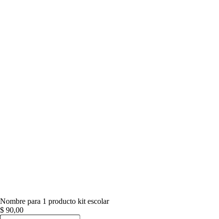
Saltar
al
contenido
Nombre para 1 producto kit escolar
$
90,00
Nombre