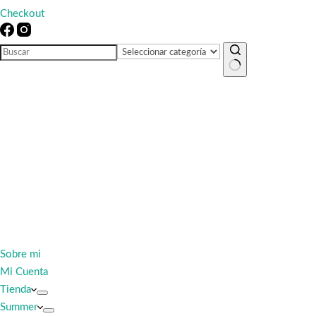
Checkout
Sin
resultados
Sobre mi
Mi Cuenta
Tienda
Summer