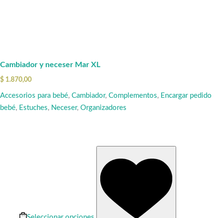
Cambiador y neceser Mar XL
$
1.870,00
Accesorios para bebé
,
Cambiador
,
Complementos
,
Encargar pedido
bebé
,
Estuches
,
Neceser
,
Organizadores
Este
producto
tiene
múltiples
variantes.
Las
Seleccionar opciones