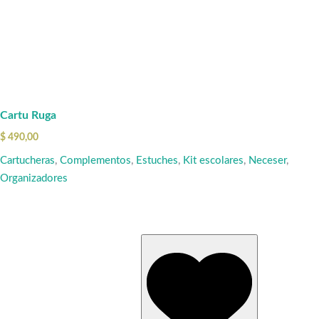
Cartu Ruga
$
490,00
Cartucheras
,
Complementos
,
Estuches
,
Kit escolares
,
Neceser
,
Organizadores
Este
producto
tiene
múltiples
variantes.