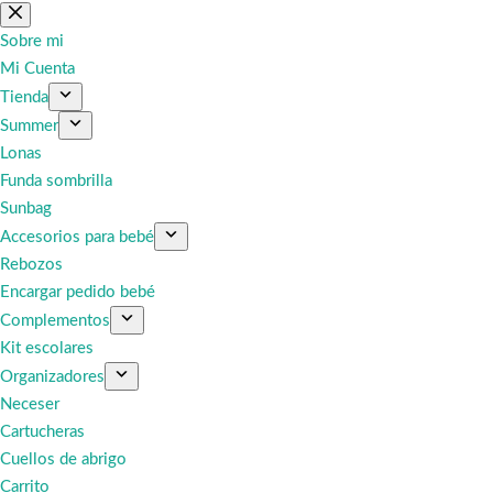
Saltar
al
Sobre mi
contenido
Mi Cuenta
Tienda
Summer
Lonas
Funda sombrilla
Sunbag
Accesorios para bebé
Rebozos
Encargar pedido bebé
Complementos
Kit escolares
Organizadores
Neceser
Cartucheras
Cuellos de abrigo
Carrito