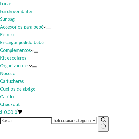
Lonas
Funda sombrilla
Sunbag
Accesorios para bebé
Rebozos
Encargar pedido bebé
Complementos
Kit escolares
Organizadores
Neceser
Cartucheras
Cuellos de abrigo
Carrito
Checkout
Carro
$
0,00
0
de
compra
Sin