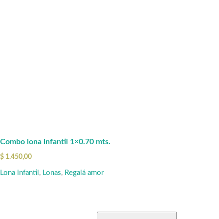
Combo lona infantil 1×0.70 mts.
$
1.450,00
Lona infantil
,
Lonas
,
Regalá amor
Este